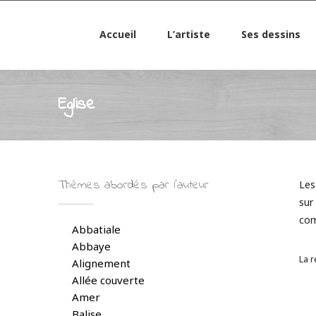
Accueil
L’artiste
Ses dessins
Eglise
Thèmes abordés par l’auteur
Les
sur
co
Abbatiale
Abbaye
La r
Alignement
Allée couverte
Amer
Balise