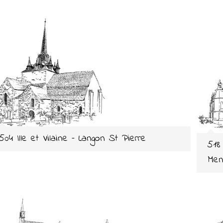
504 Ille et Vilaine – Langon St Pierre
518
Me