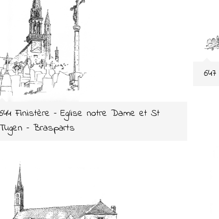
647
644 Finistère – Eglise notre Dame et St
Tugen – Brasparts