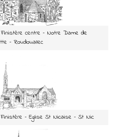
 Finistère centre – Notre Dame de
ette – Roudouallec
 Finistère – Eglise St Nicaise – St Nic