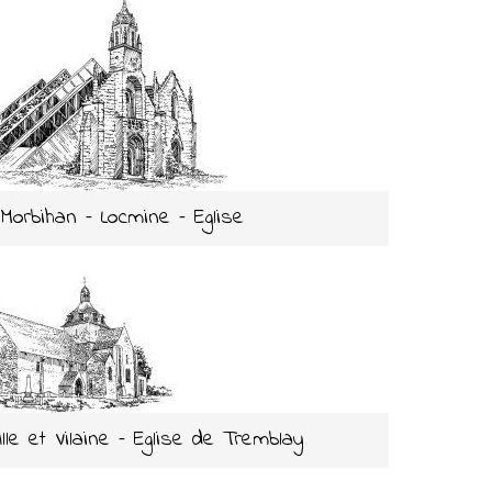
 Morbihan – Locmine – Eglise
 Ille et Vilaine – Eglise de Tremblay