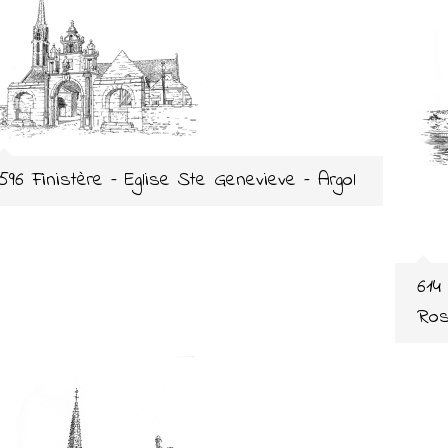
596 Finistère – Eglise Ste Genevieve – Argol
614
Ros