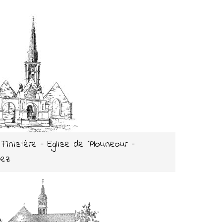
 Finistère – Eglise de Plouneour –
nez