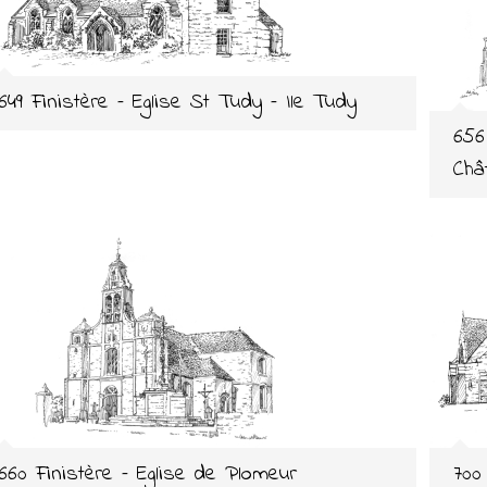
649 Finistère – Eglise St Tudy – Ile Tudy
656
Châ
660 Finistère – Eglise de Plomeur
700