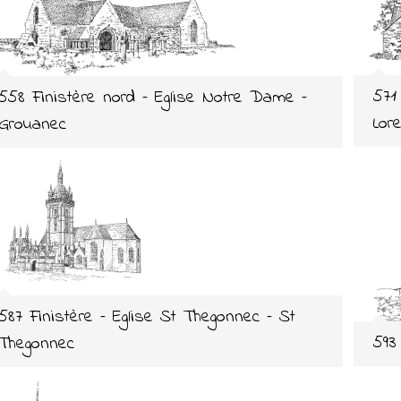
571
558 Finistère nord – Eglise Notre Dame –
Lor
Grouanec
587 Finistère – Eglise St Thegonnec – St
593
Thegonnec