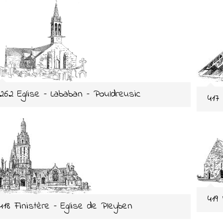
262 Eglise – Lababan – Pouldreusic
417
419
418 Finistère – Eglise de Pleyben