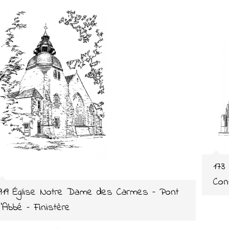
173
Con
919 Église Notre Dame des Carmes – Pont
l’Abbé – Finistère