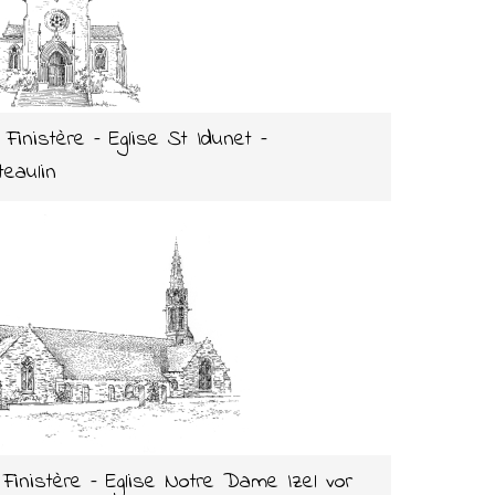
 Finistère – Eglise St Idunet –
teaulin
 Finistère – Eglise Notre Dame Izel vor