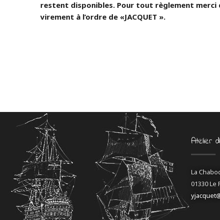
restent disponibles. Pour tout règlement merci
virement à l’ordre de «JACQUET ».
Atelier 
La Chabo
01330 Le 
yjacquet