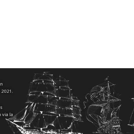
un
l 2021.
us
 via la