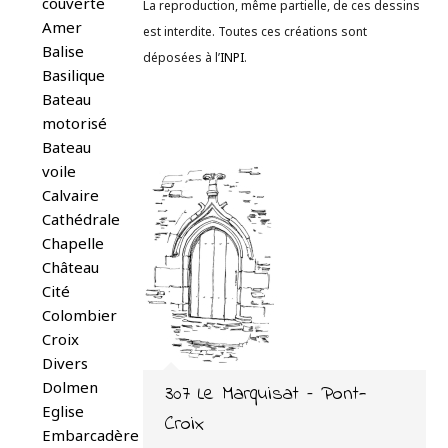
couverte
La reproduction, même partielle, de ces dessins
Amer
est interdite. Toutes ces créations sont
Balise
déposées à l’
INPI
.
Basilique
Bateau
motorisé
Bateau
voile
Calvaire
Cathédrale
Chapelle
Château
Cité
Colombier
Croix
Divers
Dolmen
307 Le Marquisat – Pont-
Eglise
Croix
Embarcadère