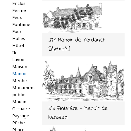
Enclos
Ferme
Feux
Fontaine
Four
Halles
271 Manoir de Kerdanet
Hôtel
[épuisé]
Ile
Lavoir
Maison
Manoir
Menhir
Monument
public
Moulin
393 Finistère – Manoir de
Ossuaire
Paysage
Kerazan
Pêche
Phare