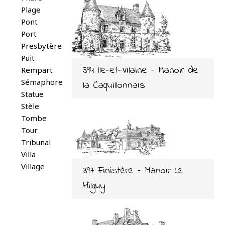
Plage
Pont
Port
Presbytère
Puit
394 lle-et-Vilaine – Manoir de
Rempart
Sémaphore
la Caquillonnais
Statue
Stèle
Tombe
Tour
Tribunal
Villa
Village
397 Finistère – Manoir Le
Hilguy