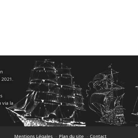
un
l 2021.
us
 via la
Mentions Légales
Plan du site
Contact