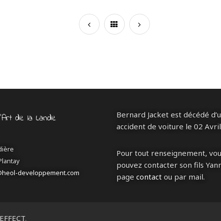
Bernard Jacket est décédé d’
d’Art de la Lande
accident de voiture le 02 Avri
dière
Pour tout renseignement, vo
Plantay
pouvez contacter son fils Yann
@heol-developpement.com
page
contact
ou par mail.
EFFECT
.