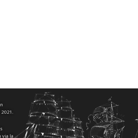
un
l 2021.
us
 via la