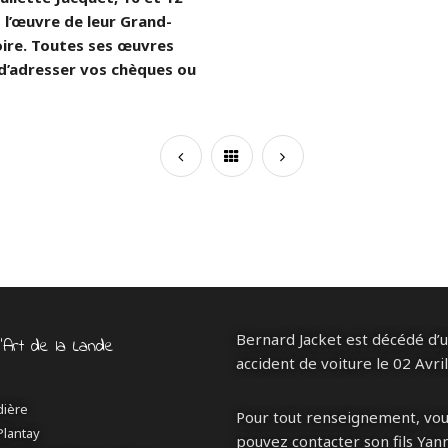
l’œuvre de leur Grand-
ire. Toutes ses œuvres
 d’adresser vos chèques ou
Bernard Jacket est décédé d’
d’Art de la Lande
accident de voiture le 02 Avri
dière
Pour tout renseignement, vo
Plantay
pouvez contacter son fils Yann