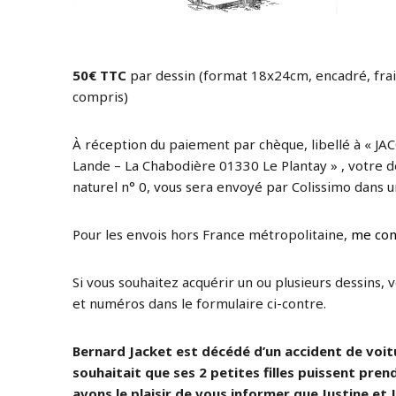
50€ TTC
par dessin (format 18x24cm, encadré, frai
compris)
À réception du paiement par chèque, libellé à « JAC
Lande – La Chabodière 01330 Le Plantay » , votre de
naturel n° 0, vous sera envoyé par Colissimo dans un
Pour les envois hors France métropolitaine,
me con
Si vous souhaitez acquérir un ou plusieurs dessins, 
et numéros dans le formulaire ci-contre.
Bernard Jacket est décédé d’un accident de voitur
souhaitait que ses 2 petites filles puissent prend
avons le plaisir de vous informer que Justine et J