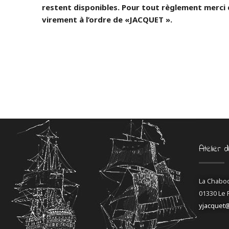
restent disponibles. Pour tout règlement merci
virement à l’ordre de «JACQUET ».
Atelier 
La Chabo
01330 Le 
yjacquet