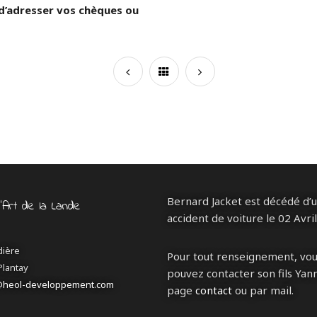
 d’adresser vos chèques ou
Bernard Jacket est décédé d’
d’Art de la Lande
accident de voiture le 02 Avri
dière
Pour tout renseignement, vo
Plantay
pouvez contacter son fils Yann
@heol-developpement.com
page
contact
ou par mail.