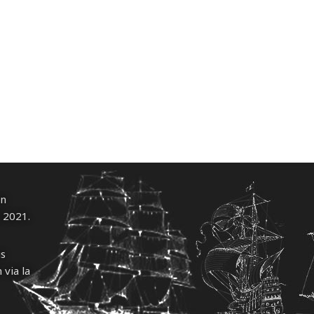
un
l 2021.
us
 via la