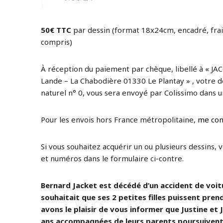
50€ TTC
par dessin (format 18x24cm, encadré, frai
compris)
À réception du paiement par chèque, libellé à « JAC
Lande – La Chabodière 01330 Le Plantay » , votre de
naturel n° 0, vous sera envoyé par Colissimo dans un
Pour les envois hors France métropolitaine,
me con
Si vous souhaitez acquérir un ou plusieurs dessins, 
et numéros dans le formulaire ci-contre.
Bernard Jacket est décédé d’un accident de voitur
souhaitait que ses 2 petites filles puissent prend
avons le plaisir de vous informer que Justine et J
ans accompagnées de leurs parents poursuivent 