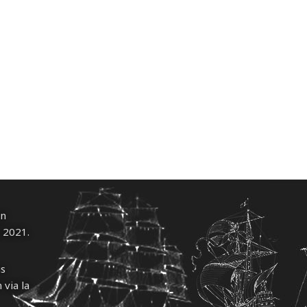
un
l 2021.
us
 via la