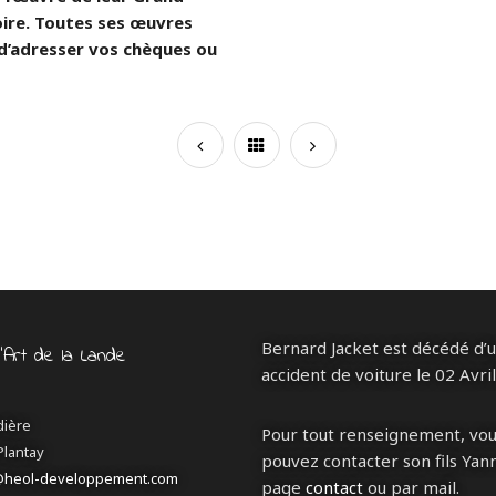
ire. Toutes ses œuvres
 d’adresser vos chèques ou
Bernard Jacket est décédé d’
d’Art de la Lande
accident de voiture le 02 Avri
dière
Pour tout renseignement, vo
Plantay
pouvez contacter son fils Yann
@heol-developpement.com
page
contact
ou par mail.