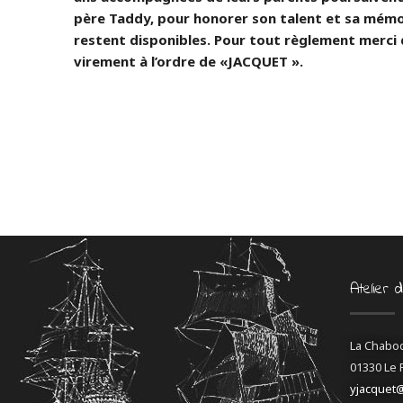
père Taddy, pour honorer son talent et sa mémo
restent disponibles. Pour tout règlement merci
virement à l’ordre de «JACQUET ».
Atelier 
La Chabo
01330 Le 
yjacquet