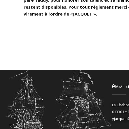
père Taddy, pour honorer son talent et sa mémo
restent disponibles. Pour tout règlement merci
virement à l’ordre de «JACQUET ».
Atelier 
La Chabo
01330 Le 
yjacquet