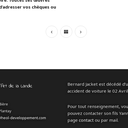
ire. Toutes ses œuvres
 d’adresser vos chèques ou
Bernard Jacket est décédé d’
d’Art de la Lande
accident de voiture le 02 Avri
dière
Pour tout renseignement, vo
Plantay
pouvez contacter son fils Yann
@heol-developpement.com
page
contact
ou par mail.