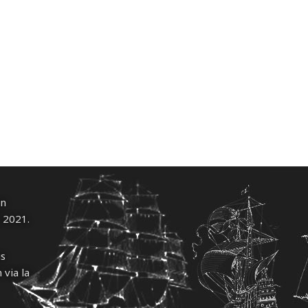
un
l 2021.
us
 via la