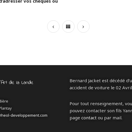
 d’adresser vos chèques ou
Bernard Jacket est décédé d’
d’Art de la Lande
accident de voiture le 02 Avri
dière
Pour tout renseignement, vo
Plantay
pouvez contacter son fils Yann
@heol-developpement.com
page
contact
ou par mail.