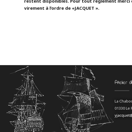
restent disponibles. Pour tout règlement merci
virement à l’ordre de «JACQUET ».
Atelier 
La Chabo
01330 Le 
yjacquet