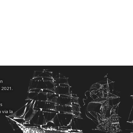
un
l 2021.
us
 via la