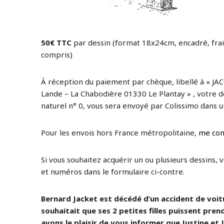
50€ TTC
par dessin (format 18x24cm, encadré, frai
compris)
À réception du paiement par chèque, libellé à « JAC
Lande – La Chabodière 01330 Le Plantay » , votre de
naturel n° 0, vous sera envoyé par Colissimo dans un
Pour les envois hors France métropolitaine,
me con
Si vous souhaitez acquérir un ou plusieurs dessins, 
et numéros dans le formulaire ci-contre.
Bernard Jacket est décédé d’un accident de voitur
souhaitait que ses 2 petites filles puissent prend
avons le plaisir de vous informer que Justine et J