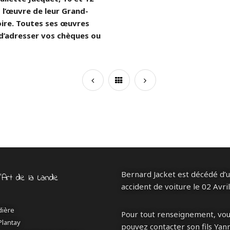
l’œuvre de leur Grand-
ire. Toutes ses œuvres
 d’adresser vos chèques ou
Bernard Jacket est décédé d’
d’Art de la Lande
accident de voiture le 02 Avri
dière
Pour tout renseignement, vo
Plantay
pouvez contacter son fils Yann