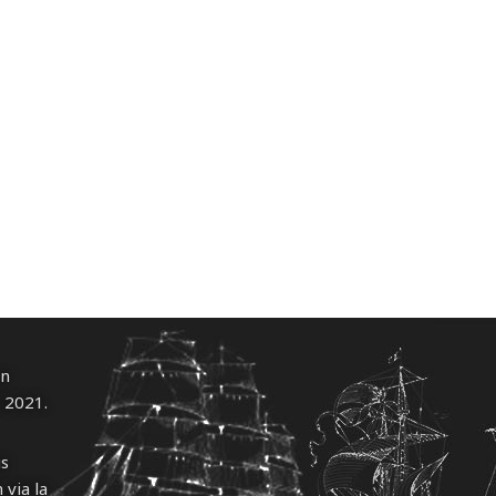
un
l 2021.
us
 via la